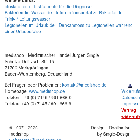
Weitere Links:
otoskop.com - Instrumente für die Diagnose
Bakterien-im-Wasser.de - Informationsportal zu Bakterien im
Trink- / Leitungswasser
Legionellen-im-Urlaub.de - Denkanstoss zu Legionellen während
einer Urlaubsreise
medishop - Medizinischer Handel Jürgen Single
Schulze-Delitzsch-Str. 15
71706 Markgröningen
Baden-Württemberg, Deutschland
Bei Fragen oder Problemen:
kontakt@medishop.de
Homepage:
www.medishop.de
Widerruf
Telefon: +49 (0) 7145 / 991 666-0
Datensch
Telefax: +49 (0) 7145 / 991 666-9
Impress
Vertrag
widerruf
© 1997 - 2026
Stand:
Design - Realisation
medishop
01.11.2025
by Single-Design