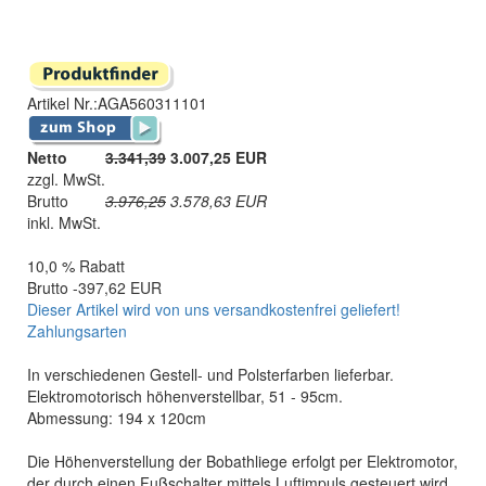
Artikel Nr.:
AGA560311101
Netto
3.341,39
3.007,25 EUR
zzgl. MwSt.
Brutto
3.976,25
3.578,63
EUR
inkl. MwSt.
10,0 % Rabatt
Brutto -397,62 EUR
Dieser Artikel wird von uns versandkostenfrei geliefert!
Zahlungsarten
In verschiedenen Gestell- und Polsterfarben lieferbar.
Elektromotorisch höhenverstellbar, 51 - 95cm.
Abmessung: 194 x 120cm
Die Höhenverstellung der Bobathliege erfolgt per Elektromotor,
der durch einen Fußschalter mittels Luftimpuls gesteuert wird.