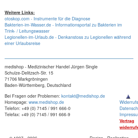
Weitere Links:
otoskop.com - Instrumente für die Diagnose
Bakterien-im-Wasser.de - Informationsportal zu Bakterien im
Trink- / Leitungswasser
Legionellen-im-Urlaub.de - Denkanstoss zu Legionellen während
einer Urlaubsreise
medishop - Medizinischer Handel Jürgen Single
Schulze-Delitzsch-Str. 15
71706 Markgröningen
Baden-Württemberg, Deutschland
Bei Fragen oder Problemen:
kontakt@medishop.de
Homepage:
www.medishop.de
Widerruf
Telefon: +49 (0) 7145 / 991 666-0
Datensch
Telefax: +49 (0) 7145 / 991 666-9
Impress
Vertrag
widerruf