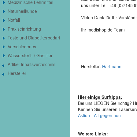
Medizinische Lehrmittel
uns unter Tel. +49 (0)7145 
Naturheilkunde
Vielen Dank für Ihr Verständn
Notfall
Praxiseinrichtung
Ihr medishop.de Team
Teste und Diabetikerbedarf
Verschiedenes
Wassersteril- / Gasfilter
Artikel Inhaltsverzeichnis
Hersteller:
Hartmann
Hersteller
Hier einige Surftipps:
Bei uns LIEGEN Sie richtig? Hi
Kennen Sie unseren Laserser
Aktion - Alt gegen neu
Weitere Links: