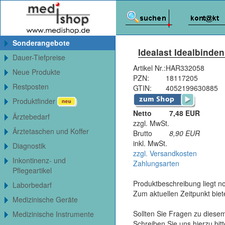
Sonderangebote
Idealast Idealbinden
Dauer-Tiefpreise
Artikel Nr.:
HAR332058
Neue Produkte
PZN:
18117205
Restposten
GTIN:
4052199630885
Produktfinder
Netto
7,48 EUR
Ärztebedarf
zzgl. MwSt.
Ärztetaschen und Koffer
Brutto
8,90
EUR
inkl. MwSt.
Diagnostik
zzgl. Versandkosten
Inkontinenz- und
Zahlungsarten
Pflegeartikel
Produktbeschreibung liegt no
Laborbedarf
Zum aktuellen Zeitpunkt bie
Medizinische Geräte
Sollten Sie Fragen zu diesem
Medizinische Instrumente
Schreiben Sie uns hierzu bi