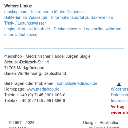
Weitere Links:
otoskop.com - Instrumente für die Diagnose
Bakterien-im-Wasser.de - Informationsportal zu Bakterien im
Trink- / Leitungswasser
Legionellen-im-Urlaub.de - Denkanstoss zu Legionellen während
einer Urlaubsreise
medishop - Medizinischer Handel Jürgen Single
Schulze-Delitzsch-Str. 15
71706 Markgröningen
Baden-Württemberg, Deutschland
Bei Fragen oder Problemen:
kontakt@medishop.de
Homepage:
www.medishop.de
Widerruf
Telefon: +49 (0) 7145 / 991 666-0
Datensch
Telefax: +49 (0) 7145 / 991 666-9
Impress
Vertrag
widerruf
© 1997 - 2026
Stand:
Design - Realisation