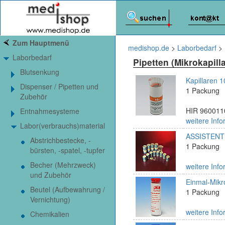
Zum Hauptmenü
medishop.de
>
Laborbedarf
>
Laborbedarf
Pipetten (Mikrokapill
Blutsenkung
Kapillaren 1
Dispenser / Pipetten und
1 Packung
Zubehör
HIR 9600110
Entnahmesysteme
weitere Info
Labor(verbrauchs)material
ASSISTENT E
Abstrichbestecke, -
1 Packung
bürsten, -spatel, -tupfer
Becher (Mehrzweck)
weitere Info
und Zubehör
Einmal-Mikro
Beutel (Aufbewahrung /
1 Packung
Vernichtung)
weitere Info
Chemikalien