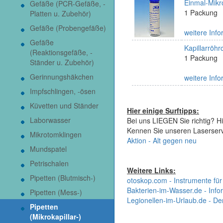
Einmal-Mikro
Gefäße (PCR-Gefäße, -
1 Packung
Platten u. Zubehör)
Gefäße (Probengefäße)
weitere Info
Gefäße
Kapillarröhr
(Reaktionsgefäße, -
1 Packung
Ständer u. Zubehör)
Gerinnungshäkchen
weitere Info
Impfschlingen, -ösen
Küvetten und Ständer
Hier einige Surftipps:
Laborwasser
Bei uns LIEGEN Sie richtig? Hi
Kennen Sie unseren Laserser
Mikrotomklingen
Aktion - Alt gegen neu
Mundspatel
Petrischalen
Weitere Links:
Pipetten (Blutmisch-)
otoskop.com - Instrumente für
Bakterien-im-Wasser.de - Infor
Pipetten (Mess-)
Legionellen-im-Urlaub.de - De
Pipetten
(Mikrokapillar-)