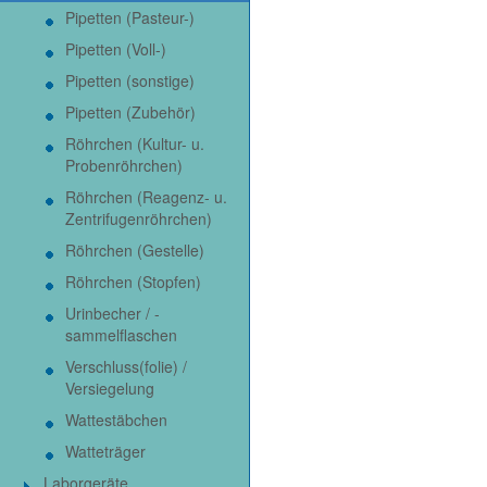
Pipetten (Pasteur-)
Pipetten (Voll-)
Pipetten (sonstige)
Pipetten (Zubehör)
Röhrchen (Kultur- u.
Probenröhrchen)
Röhrchen (Reagenz- u.
Zentrifugenröhrchen)
Röhrchen (Gestelle)
Röhrchen (Stopfen)
Urinbecher / -
sammelflaschen
Verschluss(folie) /
Versiegelung
Wattestäbchen
Watteträger
Laborgeräte