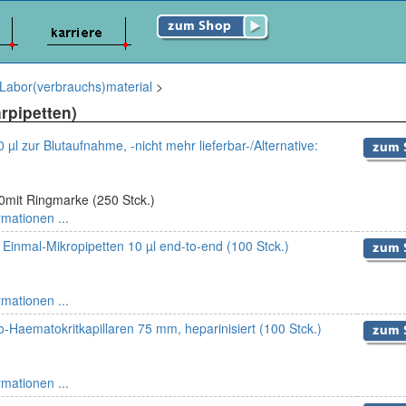
Labor(verbrauchs)material
>
arpipetten)
0 µl zur Blutaufnahme, -nicht mehr lieferbar-/Alternative:
mit Ringmarke (250 Stck.)
rmationen ...
inmal-Mikropipetten 10 µl end-to-end (100 Stck.)
rmationen ...
-Haematokritkapillaren 75 mm, heparinisiert (100 Stck.)
rmationen ...