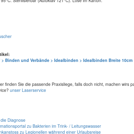
 95°C. Sterilisierbar (Autoklav 121°C). Lose im Karton.
uscher
tikel:
 > Binden und Verbände > Idealbinden > Idealbinden Breite 10cm
er finden Sie die passende Praxisliege, falls doch nicht, machen wirs 
vice?
unser Laserservice
 die Diagnose
mationsportal zu Bakterien im Trink- / Leitungswasser
nkanstoss zu Legionellen während einer Urlaubsreise