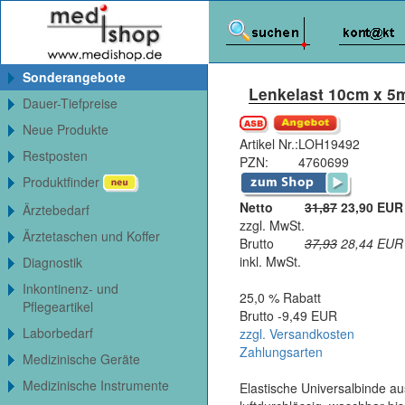
Sonderangebote
Lenkelast 10cm x 5m
Dauer-Tiefpreise
Neue Produkte
Artikel Nr.:
LOH19492
Restposten
PZN:
4760699
Produktfinder
Netto
31,87
23,90 EUR
Ärztebedarf
zzgl. MwSt.
Ärztetaschen und Koffer
Brutto
37,93
28,44
EUR
inkl. MwSt.
Diagnostik
Inkontinenz- und
25,0 % Rabatt
Pflegeartikel
Brutto -9,49 EUR
Laborbedarf
zzgl. Versandkosten
Zahlungsarten
Medizinische Geräte
Medizinische Instrumente
Elastische Universalbinde au