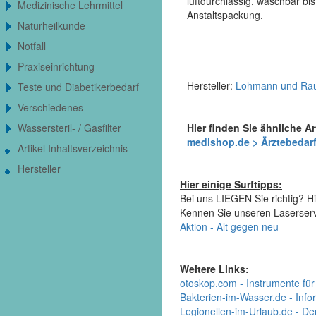
luftdurchlässig, waschbar bis
Medizinische Lehrmittel
Anstaltspackung.
Naturheilkunde
Notfall
Praxiseinrichtung
Hersteller:
Lohmann und Ra
Teste und Diabetikerbedarf
Verschiedenes
Hier finden Sie ähnliche Ar
Wassersteril- / Gasfilter
medishop.de > Ärztebedarf
Artikel Inhaltsverzeichnis
Hersteller
Hier einige Surftipps:
Bei uns LIEGEN Sie richtig? Hi
Kennen Sie unseren Laserser
Aktion - Alt gegen neu
Weitere Links:
otoskop.com - Instrumente für
Bakterien-im-Wasser.de - Infor
Legionellen-im-Urlaub.de - De