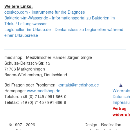
Weitere Links:
otoskop.com - Instrumente für die Diagnose
Bakterien-im-Wasser.de - Informationsportal zu Bakterien im
Trink- / Leitungswasser
Legionellen-im-Urlaub.de - Denkanstoss zu Legionellen während
einer Urlaubsreise
medishop - Medizinischer Handel Jürgen Single
Schulze-Delitzsch-Str. 15
71706 Markgröningen
Baden-Württemberg, Deutschland
Bei Fragen oder Problemen:
kontakt@medishop.de
Homepage:
www.medishop.de
Widerruf
Telefon: +49 (0) 7145 / 991 666-0
Datensch
Telefax: +49 (0) 7145 / 991 666-9
Impress
Vertrag
widerruf
© 1997 - 2026
Stand:
Design - Realisation