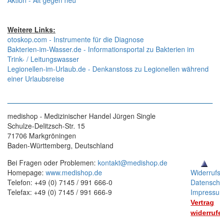
Aktion - Alt gegen neu
Weitere Links:
otoskop.com - Instrumente für die Diagnose
Bakterien-im-Wasser.de - Informationsportal zu Bakterien im
Trink- / Leitungswasser
Legionellen-im-Urlaub.de - Denkanstoss zu Legionellen während
einer Urlaubsreise
medishop - Medizinischer Handel Jürgen Single
Schulze-Delitzsch-Str. 15
71706 Markgröningen
Baden-Württemberg, Deutschland
Bei Fragen oder Problemen:
kontakt@medishop.de
Homepage:
www.medishop.de
Widerruf
Telefon: +49 (0) 7145 / 991 666-0
Datensch
Telefax: +49 (0) 7145 / 991 666-9
Impress
Vertrag
widerruf