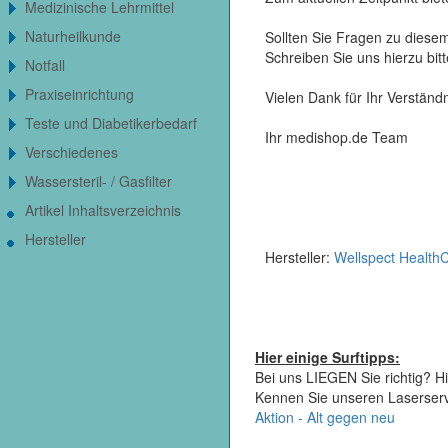
Medizinische Lehrmittel
Naturheilkunde
Sollten Sie Fragen zu diesem
Schreiben Sie uns hierzu bi
Notfall
Praxiseinrichtung
Vielen Dank für Ihr Verständn
Teste und Diabetikerbedarf
Ihr medishop.de Team
Verschiedenes
Wassersteril- / Gasfilter
Artikel Inhaltsverzeichnis
Hersteller
Hersteller:
Wellspect Health
Hier einige Surftipps:
Bei uns LIEGEN Sie richtig? Hi
Kennen Sie unseren Laserser
Aktion - Alt gegen neu