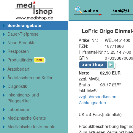
Sonderangebote
LoFric Origo Einmal-F
Dauer-Tiefpreise
Artikel Nr.:
WEL4451400
Neue Produkte
PZN:
18771666
Restposten
Hilfsmittel-Nr.:
15.25.14.7-00
GTIN:
07333387008
Produktfinder
Ärztebedarf
Netto
82,50 EUR
Ärztetaschen und Koffer
zzgl. MwSt.
Brutto
98,17
EUR
Diagnostik
inkl. MwSt.
Inkontinenz- und
zzgl. Versandkosten
Pflegeartikel
Zahlungsarten
Laborbedarf
UK = 4 Pack(männlich)
Medizinische Geräte
Produktbeschreibung liegt no
Medizinische Instrumente
Zum aktuellen Zeitpunkt bie