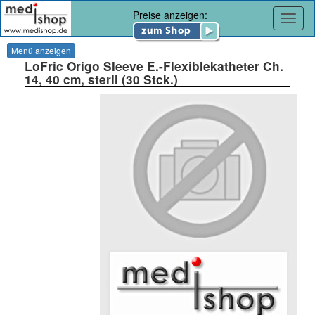
Preise anzeigen:
Navig
Menü anzeigen
LoFric Origo Sleeve E.-Flexiblekatheter Ch.
14, 40 cm, steril (30 Stck.)