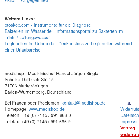
Aktion - Alt gegen neu
Weitere Links:
otoskop.com - Instrumente für die Diagnose
Bakterien-im-Wasser.de - Informationsportal zu Bakterien im
Trink- / Leitungswasser
Legionellen-im-Urlaub.de - Denkanstoss zu Legionellen während
einer Urlaubsreise
medishop - Medizinischer Handel Jürgen Single
Schulze-Delitzsch-Str. 15
71706 Markgröningen
Baden-Württemberg, Deutschland
Bei Fragen oder Problemen:
kontakt@medishop.de
Homepage:
www.medishop.de
Widerruf
Telefon: +49 (0) 7145 / 991 666-0
Datensch
Telefax: +49 (0) 7145 / 991 666-9
Impress
Vertrag
widerruf