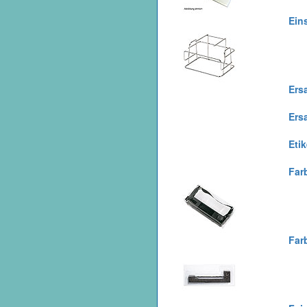
Ein
Ers
Ersa
Etik
Far
Far