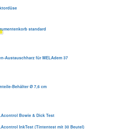
ektordüse
trumentenkorb standard
en-Austauschharz für MELAdem 37
nteile-Behälter Ø 7,6 cm
Acontrol Bowie & Dick Test
Acontrol InkTest (Tintentest mit 30 Beutel)