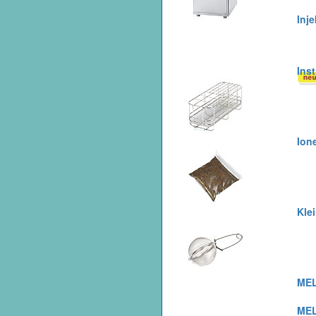
Inj
Ins
Ion
Klei
MEL
MEL