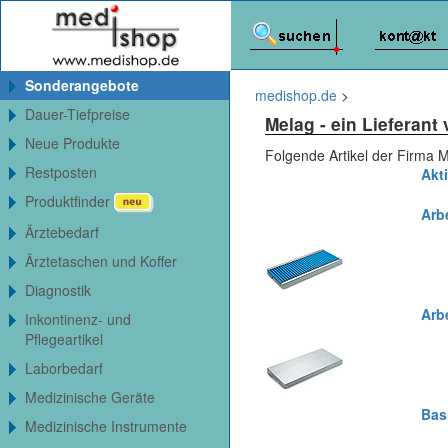
Sonderangebote
medishop.de
>
Dauer-Tiefpreise
Melag
- ein Lieferan
Neue Produkte
Folgende Artikel der Firma 
Restposten
Akt
Produktfinder
Arb
Ärztebedarf
Ärztetaschen und Koffer
Diagnostik
Arb
Inkontinenz- und
Pflegeartikel
Laborbedarf
Medizinische Geräte
Bas
Medizinische Instrumente