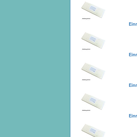
Einm
Einm
Einm
Einm