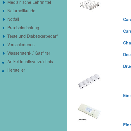
Medizinische Lehrmittel
Naturheilkunde
Notfall
Care
Praxiseinrichtung
Car
Teste und Diabetikerbedarf
Cha
Verschiedenes
Wassersteril- / Gasfilter
Dec
Artikel Inhaltsverzeichnis
Druc
Hersteller
Einm
Einm