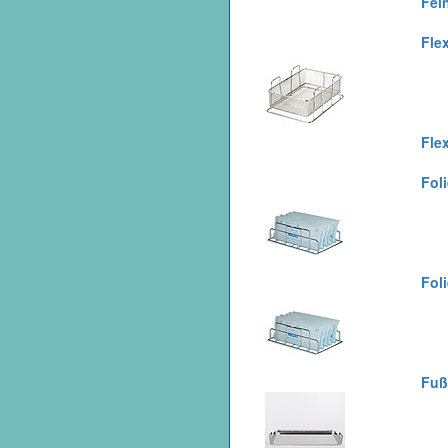
Fei
Fle
Fle
Foli
Foli
Fuß