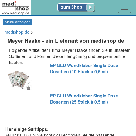
Navig
Menü anzeigen
medishop.de
>
Meyer Haake
- ein Lieferant von medishop.de
Folgende Artikel der Firma Meyer Haake finden Sie in unserem
Sortiment und können diese hier günstig und bequem online
kaufen:
EPIGLU Wundkleber Single Dose
Dosetten (10 Stück à 0,5 ml)
EPIGLU Wundkleber Single Dose
Dosetten (25 Stück à 0,5 ml)
Hier einige Surftipps:
Bei uns LIEGEN Sie richtig? Hier finden Sie die passende