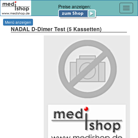
Preise anzeigen:
Navig
Menü anzeigen
NADAL D-Dimer Test (5 Kassetten)