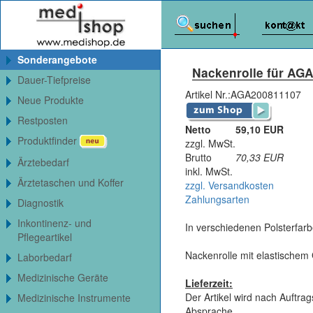
Sonderangebote
Nackenrolle für AGA
Dauer-Tiefpreise
Artikel Nr.:
AGA200811107
Neue Produkte
Restposten
Netto
59,10 EUR
Produktfinder
zzgl. MwSt.
Brutto
70,33
EUR
Ärztebedarf
inkl. MwSt.
Ärztetaschen und Koffer
zzgl. Versandkosten
Zahlungsarten
Diagnostik
Inkontinenz- und
In verschiedenen Polsterfarbe
Pflegeartikel
Nackenrolle mit elastischem
Laborbedarf
Medizinische Geräte
Lieferzeit:
Der Artikel wird nach Auftrag
Medizinische Instrumente
Absprache.