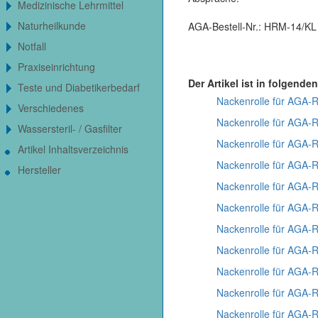
Medizinische Lehrmittel
Naturheilkunde
AGA-Bestell-Nr.: HRM-14/KL
Notfall
Praxiseinrichtung
Der Artikel ist in folgenden
Teste und Diabetikerbedarf
Nackenrolle für AGA-R
Verschiedenes
Nackenrolle für AGA-R
Wassersteril- / Gasfilter
Nackenrolle für AGA-R
Artikel Inhaltsverzeichnis
Nackenrolle für AGA-R
Hersteller
Nackenrolle für AGA-R
Nackenrolle für AGA-R
Nackenrolle für AGA-R
Nackenrolle für AGA-
Nackenrolle für AGA-
Nackenrolle für AGA-R
Nackenrolle für AGA-R