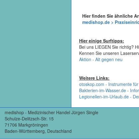
Hier finden Sie ähnliche Ar
medishop.de > Praxiseinr
Hier einige Surftipps:
Bei uns LIEGEN Sie richtig? Hi
Kennen Sie unseren Laserser
Aktion - Alt gegen neu
Weitere Links:
otoskop.com - Instrumente für
Bakterien-im-Wasser.de - Infor
Legionellen-im-Urlaub.de - De
medishop - Medizinischer Handel Jürgen Single
Schulze-Delitzsch-Str. 15
71706 Markgröningen
Baden-Württemberg, Deutschland