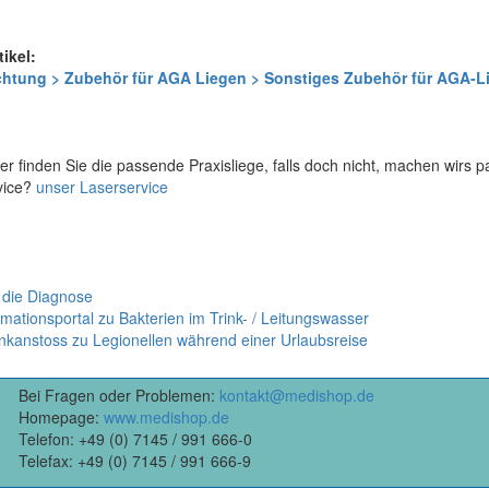
tikel:
ichtung > Zubehör für AGA Liegen > Sonstiges Zubehör für AGA-
er finden Sie die passende Praxisliege, falls doch nicht, machen wirs 
vice?
unser Laserservice
 die Diagnose
mationsportal zu Bakterien im Trink- / Leitungswasser
nkanstoss zu Legionellen während einer Urlaubsreise
Bei Fragen oder Problemen:
kontakt@medishop.de
Homepage:
www.medishop.de
Telefon: +49 (0) 7145 / 991 666-0
Telefax: +49 (0) 7145 / 991 666-9