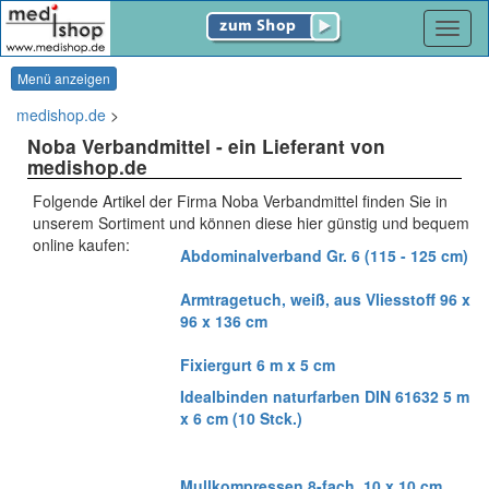
Navig
Menü anzeigen
medishop.de
>
Noba Verbandmittel
- ein Lieferant von
medishop.de
Folgende Artikel der Firma Noba Verbandmittel finden Sie in
unserem Sortiment und können diese hier günstig und bequem
online kaufen:
Abdominalverband Gr. 6 (115 - 125 cm)
Armtragetuch, weiß, aus Vliesstoff 96 x
96 x 136 cm
Fixiergurt 6 m x 5 cm
Idealbinden naturfarben DIN 61632 5 m
x 6 cm (10 Stck.)
Mullkompressen 8-fach, 10 x 10 cm,