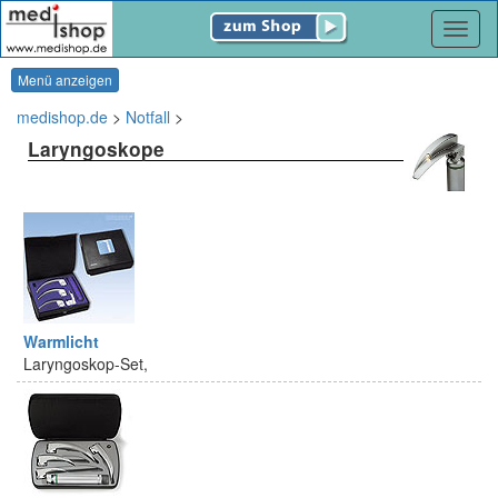
Navig
Menü anzeigen
medishop.de
>
Notfall
>
Laryngoskope
Warmlicht
Laryngoskop-Set,