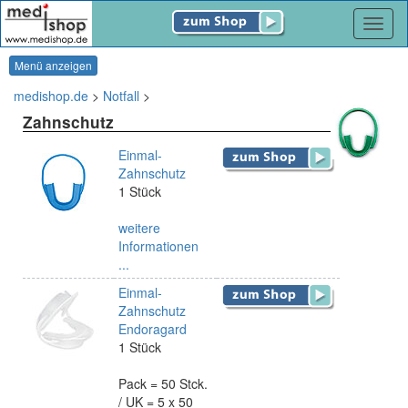
Navig
Menü anzeigen
medishop.de
>
Notfall
>
Zahnschutz
Einmal-
Zahnschutz
1 Stück
weitere
Informationen
...
Einmal-
Zahnschutz
Endoragard
1 Stück
Pack = 50 Stck.
/ UK = 5 x 50