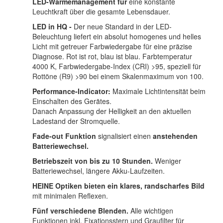
LED-Wärmemanagement für
eine konstante
Leuchtkraft über die gesamte Lebensdauer.
LED in HQ -
Der neue Standard in der LED-
Beleuchtung liefert ein absolut homogenes und helles
Licht mit getreuer Farbwiedergabe für eine präzise
Diagnose. Rot ist rot, blau ist blau. Farbtemperatur
4000 K, Farbwiedergabe-Index (CRI) >95, speziell für
Rottöne (R9) >90 bei einem Skalenmaximum von 100.
Performance-Indicator:
Maximale Lichtintensität beim
Einschalten des Gerätes.
Danach Anpassung der Helligkeit an den aktuellen
Ladestand der Stromquelle.
Fade-out Funktion
signalisiert einen
anstehenden
Batteriewechsel.
Betriebszeit von bis zu 10 Stunden.
Weniger
Batteriewechsel, längere Akku-Laufzeiten.
HEINE Optiken bieten ein klares, randscharfes Bild
mit minimalen Reflexen.
Fünf verschiedene Blenden.
Alle wichtigen
Funktionen inkl. Fixationsstern und Graufilter für