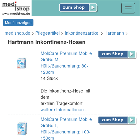
Navig
Menü anzeigen
medishop.de
>
Pflegeartikel
>
Inkontinenzartikel
>
Hartmann
>
Hartmann Inkontinenz-Hosen
MoliCare Premium Mobile
Größe M,
Hüft-/Bauchumfang: 80-
120cm
14 Stück
Die Inkontinenz-Hose mit
dem
textilen Tragekomfort
weitere Informationen ...
MoliCare Premium Mobile
Größe L,
Hüft-/Bauchumfang: 100-
150cm