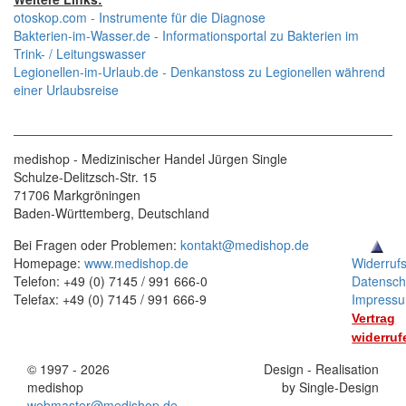
otoskop.com - Instrumente für die Diagnose
Bakterien-im-Wasser.de - Informationsportal zu Bakterien im
Trink- / Leitungswasser
Legionellen-im-Urlaub.de - Denkanstoss zu Legionellen während
einer Urlaubsreise
medishop - Medizinischer Handel Jürgen Single
Schulze-Delitzsch-Str. 15
71706 Markgröningen
Baden-Württemberg, Deutschland
Bei Fragen oder Problemen:
kontakt@medishop.de
Homepage:
www.medishop.de
Widerruf
Telefon: +49 (0) 7145 / 991 666-0
Datensch
Telefax: +49 (0) 7145 / 991 666-9
Impress
Vertrag
widerruf
© 1997 - 2026
Stand:
Design - Realisation
medishop
01.11.2025
by Single-Design
webmaster@medishop.de