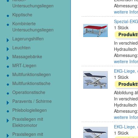
Untersuchungsliegen
Abmessung:
weitere Info
Kipptische
Spezial-EKG
Kombinierte
1 Stück
Untersuchungsliegen
Lagerungshilfen
In verschied
Leuchten
Hydraulisch 
Abmessung:
Massagebänke
weitere Info
MRT-Liegen
EKG-Liege, o
Multifunktionsliegen
1 Stück
Multifunktionstische
Operationstische
Abbildung äh
In verschied
Paravents / Schirme
Hydraulisch 
Phlebologieliegen
Abmessung:
weitere Info
Praxisliegen mit
Elektromotor
EKG-Liege, 
1 Stück
Praxisliegen mit