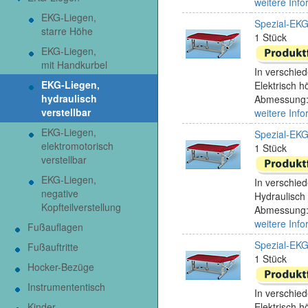
weitere Info
EKG-Liegen,
Spezial-EKG-
starre Höhe
1 Stück
EKG-Liegen,
mit Handkurbel
In verschied
EKG-Liegen,
Elektrisch h
hydraulisch
Abmessung:
verstellbar
weitere Info
EKG-Liegen,
Spezial-EKG-
elektromotorisch
1 Stück
verstellbar
EKG-Liegen,
In verschied
negative
Hydraulisch 
Kopfteilverstellung
Abmessung:
weitere Info
Fußauflagen
Spezial-EKG
Fußauftritte
1 Stück
Hocker-Bezüge
Instrumententisch
In verschied
Kinder-
Elektrisch h