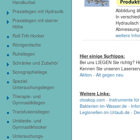
Handkurbel
Abbildung äh
Praxisliegen mit Hydraulik
In verschied
Praxisliegen mit starrer
Hydraulisch 
Höhe
Abmessung:
weitere Info
Roll-Tritt-Hocker
Röntgentische
Ruheliegen
Hier einige Surftipps:
Bei uns LIEGEN Sie richtig? Hi
Schränke und Zubehör
Kennen Sie unseren Laserser
Sonographieliege
Aktion - Alt gegen neu
Spezial-
Untersuchungsliegen
Weitere Links:
Therapie- und
otoskop.com - Instrumente für
Gymnastikliegen
Bakterien-im-Wasser.de - Infor
Transfusionsliegen
Legionellen-im-Urlaub.de - De
Umkleide- und
Gymnastikhocker
Untersuchungs-