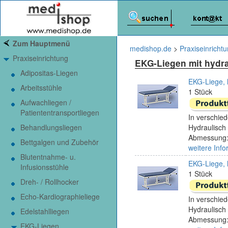
Zum Hauptmenü
medishop.de
>
Praxiseinricht
Praxiseinrichtung
EKG-Liegen mit hydra
Adipositas-Liegen
EKG-Liege, 
Arbeitsstühle
1 Stück
Aufwachliegen /
Patiententransportliegen
In verschied
Behandlungsliegen
Hydraulisch 
Abmessung:
Bettgalgen und Zubehör
weitere Info
Blutentnahme- u.
EKG-Liege, 
Infusionsstühle
1 Stück
Dreh- / Rollhocker
Echo-Kardiographieliege
In verschied
Hydraulisch 
Edelstahlliegen
Abmessung:
EKG-Liegen