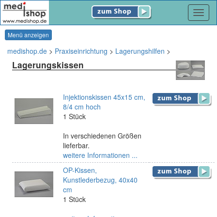
Navig
Menü anzeigen
medishop.de
>
Praxiseinrichtung
>
Lagerungshilfen
>
Lagerungskissen
Injektionskissen 45x15 cm,
8/4 cm hoch
1 Stück
In verschiedenen Größen
lieferbar.
weitere Informationen ...
OP-Kissen,
Kunstlederbezug, 40x40
cm
1 Stück