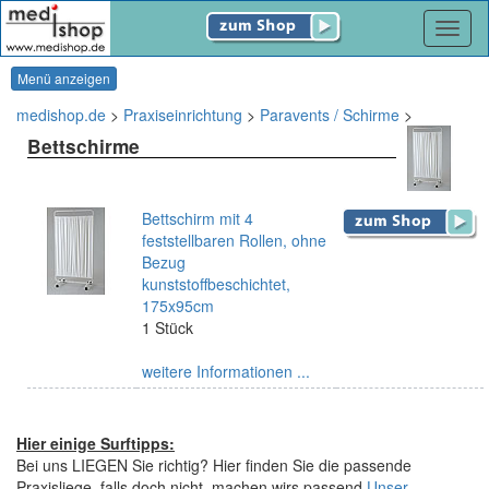
Navig
Menü anzeigen
medishop.de
>
Praxiseinrichtung
>
Paravents / Schirme
>
Bettschirme
Bettschirm mit 4
feststellbaren Rollen, ohne
Bezug
kunststoffbeschichtet,
175x95cm
1 Stück
weitere Informationen ...
Hier einige Surftipps:
Bei uns LIEGEN Sie richtig? Hier finden Sie die passende
Praxisliege, falls doch nicht, machen wirs passend.
Unser