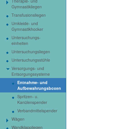
Therapie- und
Gymnastikliegen
Transfusionsliegen
Umkleide- und
Gymnastikhocker
Untersuchungs-
einheiten
Untersuchungsliegen
Untersuchungsstühle
Versorgungs- und
Entsorgungssysteme
Entnahme- und
Aufbewahrungsboxen
Spritzen- u.
Kanülenspender
Verbandmittelspender
Wägen
Wandklappliegen