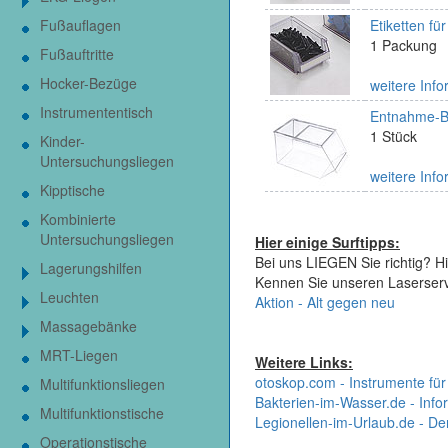
Fußauflagen
Etiketten fü
1 Packung
Fußauftritte
Hocker-Bezüge
weitere Info
Instrumententisch
Entnahme-Bo
1 Stück
Kinder-
Untersuchungsliegen
weitere Info
Kipptische
Kombinierte
Untersuchungsliegen
Hier einige Surftipps:
Bei uns LIEGEN Sie richtig? Hi
Lagerungshilfen
Kennen Sie unseren Laserser
Leuchten
Aktion - Alt gegen neu
Massagebänke
MRT-Liegen
Weitere Links:
otoskop.com - Instrumente für
Multifunktionsliegen
Bakterien-im-Wasser.de - Infor
Multifunktionstische
Legionellen-im-Urlaub.de - De
Operationstische