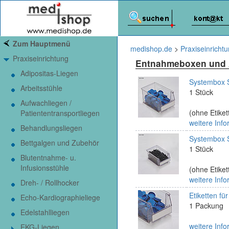
Zum Hauptmenü
medishop.de
>
Praxiseinricht
Praxiseinrichtung
Entnahmeboxen und
Adipositas-Liegen
Systembox S
Arbeitsstühle
1 Stück
Aufwachliegen /
(ohne Etiket
Patiententransportliegen
weitere Info
Behandlungsliegen
Systembox S
Bettgalgen und Zubehör
1 Stück
Blutentnahme- u.
Infusionsstühle
(ohne Etiket
weitere Info
Dreh- / Rollhocker
Etiketten fü
Echo-Kardiographieliege
1 Packung
Edelstahlliegen
weitere Info
EKG-Liegen