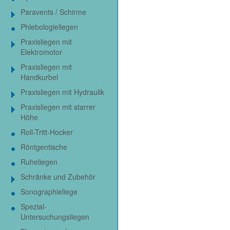
Paravents / Schirme
Phlebologieliegen
Praxisliegen mit
Elektromotor
Praxisliegen mit
Handkurbel
Praxisliegen mit Hydraulik
Praxisliegen mit starrer
Höhe
Roll-Tritt-Hocker
Röntgentische
Ruheliegen
Schränke und Zubehör
Sonographieliege
Spezial-
Untersuchungsliegen