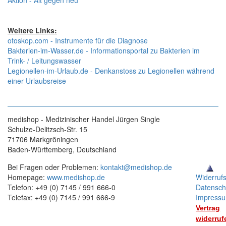
Aktion - Alt gegen neu
Weitere Links:
otoskop.com - Instrumente für die Diagnose
Bakterien-im-Wasser.de - Informationsportal zu Bakterien im
Trink- / Leitungswasser
Legionellen-im-Urlaub.de - Denkanstoss zu Legionellen während
einer Urlaubsreise
medishop - Medizinischer Handel Jürgen Single
Schulze-Delitzsch-Str. 15
71706 Markgröningen
Baden-Württemberg, Deutschland
Bei Fragen oder Problemen:
kontakt@medishop.de
Homepage:
www.medishop.de
Widerruf
Telefon: +49 (0) 7145 / 991 666-0
Datensch
Telefax: +49 (0) 7145 / 991 666-9
Impress
Vertrag
widerruf