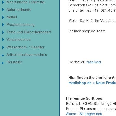
Medizinische Lehrmittel
Schreiben Sie uns hierzu bi
Naturheilkunde
uns unter Tel. +49 (0)7145 
Notfall
Vielen Dank für Ihr Verständn
Praxiseinrichtung
Ihr medishop.de Team
Teste und Diabetikerbedarf
Verschiedenes
Wassersteril- / Gasfilter
Artikel Inhaltsverzeichnis
Hersteller
Hersteller:
ratiomed
Hier finden Sie ähnliche Ar
medishop.de > Neue Prod
Hier einige Surftipps:
Bei uns LIEGEN Sie richtig? Hi
Kennen Sie unseren Laserser
Aktion - Alt gegen neu