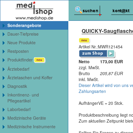
Sonderangebote
QUICKY-Saugflasche 
Dauer-Tiefpreise
Neue Produkte
Artikel Nr.:
MWR121454
Restposten
Produktfinder
Netto
173,00 EUR
zzgl. MwSt.
Ärztebedarf
Brutto
205,87
EUR
Ärztetaschen und Koffer
inkl. MwSt.
Dieser Artikel wird von uns v
Diagnostik
Zahlungsarten
Inkontinenz- und
Pflegeartikel
AufhängerVE = 20 Stck.
Laborbedarf
Produktbeschreibung liegt no
Medizinische Geräte
Zum aktuellen Zeitpunkt bie
Medizinische Instrumente
Sollten Sie Fragen zu diesem