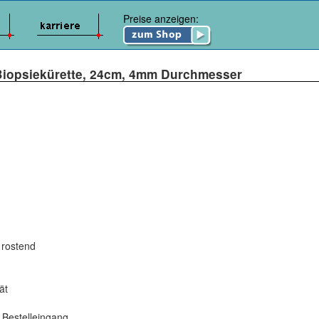
Preise anzeigen:
iopsiekürette, 24cm, 4mm Durchmesser
 rostend
ät
 Bestelleingang.