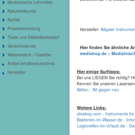
Medizinische Lehrmittel
Naturheilkunde
Notfall
Praxiseinrichtung
Hersteller:
Allgaier Instrume
Teste und Diabetikerbedarf
Verschiedenes
Hier finden Sie ähnliche Ar
medishop.de > Medizinisch
Wassersteril- / Gasfilter
Artikel Inhaltsverzeichnis
Hier einige Surftipps:
Hersteller
Bei uns LIEGEN Sie richtig? Hi
Kennen Sie unseren Laserser
Aktion - Alt gegen neu
Weitere Links:
otoskop.com - Instrumente für
Bakterien-im-Wasser.de - Infor
Legionellen-im-Urlaub.de - De