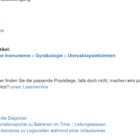
nte
tikel:
e Instrumente > Gynäkologie > Uterusbiopsieküretten
er finden Sie die passende Praxisliege, falls doch nicht, machen wirs 
vice?
unser Laserservice
 die Diagnose
mationsportal zu Bakterien im Trink- / Leitungswasser
nkanstoss zu Legionellen während einer Urlaubsreise