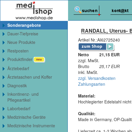
Sonderangebote
RANDALL, Uterus- B
Dauer-Tiefpreise
Artikel Nr.:
AI62725240
Neue Produkte
Restposten
Netto
21,15 EUR
Produktfinder
zzgl. MwSt.
Brutto
25,17
EUR
Ärztebedarf
inkl. MwSt.
Ärztetaschen und Koffer
zzgl. Versandkosten
Zahlungsarten
Diagnostik
Inkontinenz- und
Material:
Pflegeartikel
Hochlegierter Edelstahl nicht
Laborbedarf
Qualität:
Medizinische Geräte
Made in Germany, OP-Qualit
Medizinische Instrumente
Lieferzeit ca. 1-2 Wochen ab