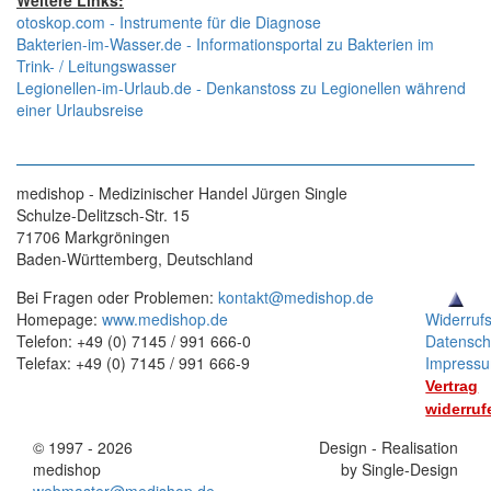
Weitere Links:
otoskop.com - Instrumente für die Diagnose
Bakterien-im-Wasser.de - Informationsportal zu Bakterien im
Trink- / Leitungswasser
Legionellen-im-Urlaub.de - Denkanstoss zu Legionellen während
einer Urlaubsreise
medishop - Medizinischer Handel Jürgen Single
Schulze-Delitzsch-Str. 15
71706 Markgröningen
Baden-Württemberg, Deutschland
Bei Fragen oder Problemen:
kontakt@medishop.de
Homepage:
www.medishop.de
Widerruf
Telefon: +49 (0) 7145 / 991 666-0
Datensch
Telefax: +49 (0) 7145 / 991 666-9
Impress
Vertrag
widerruf
© 1997 - 2026
Stand:
Design - Realisation
medishop
01.11.2025
by Single-Design