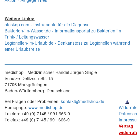
Aktion - Alt gegen neu
Weitere Links:
otoskop.com - Instrumente für die Diagnose
Bakterien-im-Wasser.de - Informationsportal zu Bakterien im
Trink- / Leitungswasser
Legionellen-im-Urlaub.de - Denkanstoss zu Legionellen während
einer Urlaubsreise
medishop - Medizinischer Handel Jürgen Single
Schulze-Delitzsch-Str. 15
71706 Markgröningen
Baden-Württemberg, Deutschland
Bei Fragen oder Problemen:
kontakt@medishop.de
Homepage:
www.medishop.de
Widerruf
Telefon: +49 (0) 7145 / 991 666-0
Datensch
Telefax: +49 (0) 7145 / 991 666-9
Impress
Vertrag
widerruf