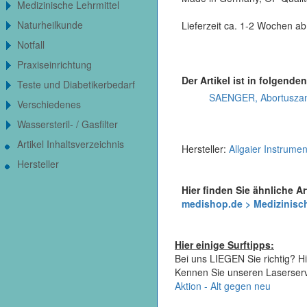
Medizinische Lehrmittel
Naturheilkunde
Lieferzeit ca. 1-2 Wochen ab
Notfall
Praxiseinrichtung
Der Artikel ist in folgenden
Teste und Diabetikerbedarf
SAENGER, Abortuszan
Verschiedenes
Wassersteril- / Gasfilter
Artikel Inhaltsverzeichnis
Hersteller:
Allgaier Instrume
Hersteller
Hier finden Sie ähnliche Ar
medishop.de > Medizinis
Hier einige Surftipps:
Bei uns LIEGEN Sie richtig? Hi
Kennen Sie unseren Laserser
Aktion - Alt gegen neu