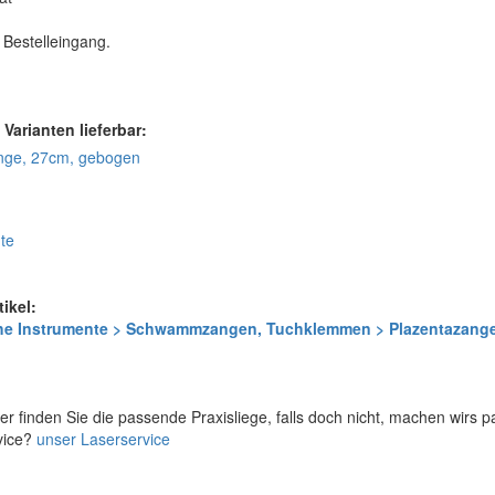
 Bestelleingang.
 Varianten lieferbar:
ge, 27cm, gebogen
nte
tikel:
che Instrumente > Schwammzangen, Tuchklemmen > Plazentazang
er finden Sie die passende Praxisliege, falls doch nicht, machen wirs 
vice?
unser Laserservice