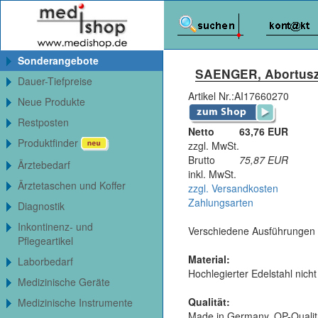
Sonderangebote
SAENGER, Abortusz
Dauer-Tiefpreise
Artikel Nr.:
AI17660270
Neue Produkte
Restposten
Netto
63,76 EUR
Produktfinder
zzgl. MwSt.
Brutto
75,87
EUR
Ärztebedarf
inkl. MwSt.
Ärztetaschen und Koffer
zzgl. Versandkosten
Zahlungsarten
Diagnostik
Inkontinenz- und
Verschiedene Ausführungen
Pflegeartikel
Material:
Laborbedarf
Hochlegierter Edelstahl nicht
Medizinische Geräte
Qualität:
Medizinische Instrumente
Made in Germany, OP-Qualit