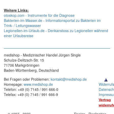
Weitere Links:
otoskop.com - Instrumente für die Diagnose
Bakterien-im-Wasser.de - Informationsportal zu Bakterien im
Trink- / Leitungswasser
Legionellen-im-Urlaub.de - Denkanstoss zu Legionellen während
einer Urlaubsreise
medishop - Medizinischer Handel Jürgen Single
Schulze-Delitzsch-Str. 15
71706 Markgröningen
Baden-Württemberg, Deutschland
Bei Fragen oder Problemen:
kontakt@medishop.de
Homepage:
www.medishop.de
Widerruf
Telefon: +49 (0) 7145 / 991 666-0
Datensch
Telefax: +49 (0) 7145 / 991 666-9
Impress
Vertrag
widerruf