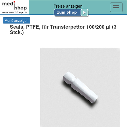
Preise anzeigen:
Navig
Menü anzeigen
Seals, PTFE, für Transferpettor 100/200 µl (3
Stck.)