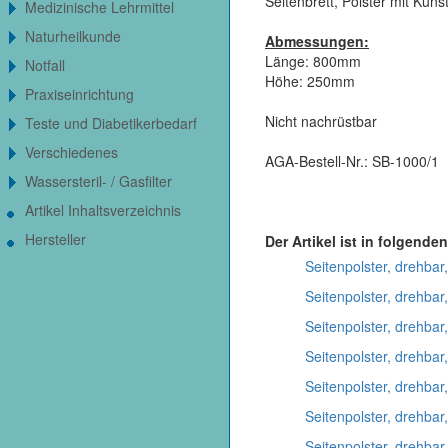
Seitenbrett, Polster mit Kun
Medizinische Lehrmittel
Naturheilkunde
Abmessungen:
Länge: 800mm
Notfall
Höhe: 250mm
Praxiseinrichtung
Nicht nachrüstbar
Teste und Diabetikerbedarf
Verschiedenes
AGA-Bestell-Nr.: SB-1000/1
Wassersteril- / Gasfilter
Artikel Inhaltsverzeichnis
Hersteller
Der Artikel ist in folgenden
Seitenpolster, drehbar,
Seitenpolster, drehbar,
Seitenpolster, drehbar,
Seitenpolster, drehbar
Seitenpolster, drehbar,
Seitenpolster, drehbar
Seitenpolster, drehbar