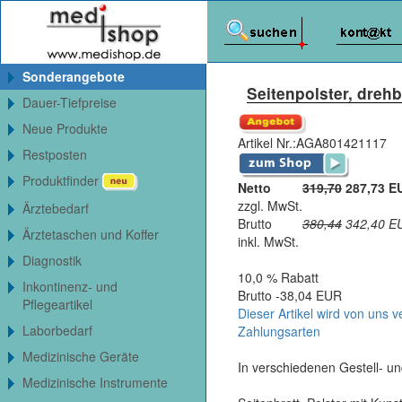
Sonderangebote
Seitenpolster, drehb
Dauer-Tiefpreise
Neue Produkte
Artikel Nr.:
AGA801421117
Restposten
Produktfinder
Netto
319,70
287,73 E
zzgl. MwSt.
Ärztebedarf
Brutto
380,44
342,40
E
Ärztetaschen und Koffer
inkl. MwSt.
Diagnostik
10,0 % Rabatt
Inkontinenz- und
Brutto -38,04 EUR
Pflegeartikel
Dieser Artikel wird von uns v
Laborbedarf
Zahlungsarten
Medizinische Geräte
In verschiedenen Gestell- und
Medizinische Instrumente