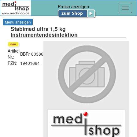
Preise anzeigen:
Navig
Menü anzeigen
Stabimed ultra 1,5 kg
Instrumentendesinfektion
Artikel
BBR180386
Nr.:
PZN:
19401664