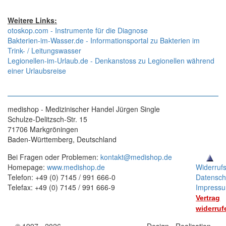
Weitere Links:
otoskop.com - Instrumente für die Diagnose
Bakterien-im-Wasser.de - Informationsportal zu Bakterien im
Trink- / Leitungswasser
Legionellen-im-Urlaub.de - Denkanstoss zu Legionellen während
einer Urlaubsreise
medishop - Medizinischer Handel Jürgen Single
Schulze-Delitzsch-Str. 15
71706 Markgröningen
Baden-Württemberg, Deutschland
Bei Fragen oder Problemen:
kontakt@medishop.de
Homepage:
www.medishop.de
Widerruf
Telefon: +49 (0) 7145 / 991 666-0
Datensch
Telefax: +49 (0) 7145 / 991 666-9
Impress
Vertrag
widerruf