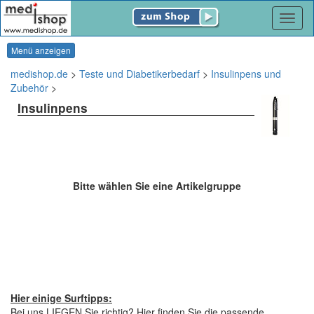
Navig
Menü anzeigen
medishop.de
>
Teste und Diabetikerbedarf
>
Insulinpens und
Zubehör
>
Insulinpens
Bitte wählen Sie eine Artikelgruppe
Hier einige Surftipps:
Bei uns LIEGEN Sie richtig? Hier finden Sie die passende