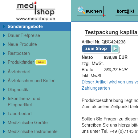
Sonderangebote
Testpackung kapilla
Dauer-Tiefpreise
Artikel Nr.:
QBC424238
Neue Produkte
Restposten
Netto
638,88 EUR
Produktfinder
zzgl. MwSt.
Brutto
760,27
EUR
Ärztebedarf
inkl. MwSt.
Ärztetaschen und Koffer
Dieser Artikel wird von uns v
Zahlungsarten
Diagnostik
Inkontinenz- und
Produktbeschreibung liegt no
Pflegeartikel
Zum aktuellen Zeitpunkt bie
Laborbedarf
Sollten Sie Fragen zu diesem
Medizinische Geräte
Schreiben Sie uns hierzu bi
uns unter Tel. +49 (0)7145 
Medizinische Instrumente