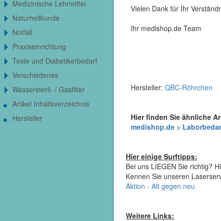
Medizinische Lehrmittel
Vielen Dank für Ihr Verständn
Naturheilkunde
Ihr medishop.de Team
Notfall
Praxiseinrichtung
Teste und Diabetikerbedarf
Verschiedenes
Hersteller:
QBC-Röhrchen
Wassersteril- / Gasfilter
Artikel Inhaltsverzeichnis
Hier finden Sie ähnliche Ar
Hersteller
medishop.de > Laborbedar
Hier einige Surftipps:
Bei uns LIEGEN Sie richtig? Hi
Kennen Sie unseren Laserser
Aktion - Alt gegen neu
Weitere Links: