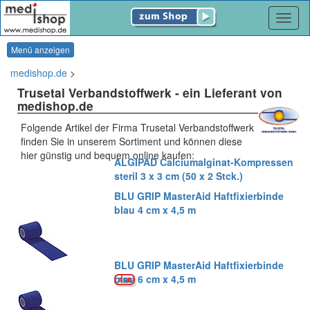
Navig
Menü anzeigen
medishop.de
>
Trusetal Verbandstoffwerk
- ein Lieferant von
medishop.de
Folgende Artikel der Firma Trusetal Verbandstoffwerk
finden Sie in unserem Sortiment und können diese
hier günstig und bequem online kaufen:
ALGIPAD Calciumalginat-Kompressen
steril 3 x 3 cm (50 x 2 Stck.)
BLU GRIP MasterAid Haftfixierbinde
blau 4 cm x 4,5 m
BLU GRIP MasterAid Haftfixierbinde
blau 6 cm x 4,5 m