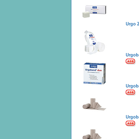
Urgo Z
Urgob
Urgob
Urgob