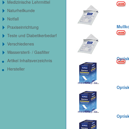
Medizinische Lehrmittel
Naturheilkunde
Notfall
Mullko
Praxiseinrichtung
Teste und Diabetikerbedarf
Verschiedenes
Wassersteril- / Gasfilter
Optisk
Artikel Inhaltsverzeichnis
Hersteller
Optisk
Optisk