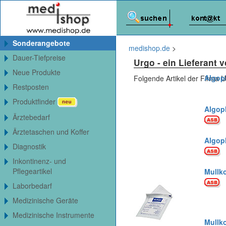
Sonderangebote
medishop.de
>
Dauer-Tiefpreise
Urgo
- ein Lieferant
Neue Produkte
Algopl
Folgende Artikel der Firma 
Restposten
Produktfinder
Algopl
Ärztebedarf
Ärztetaschen und Koffer
Algopl
Diagnostik
Inkontinenz- und
Pflegeartikel
Mullko
Laborbedarf
Medizinische Geräte
Medizinische Instrumente
Mullko