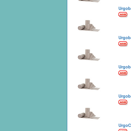
Urgob
Urgob
Urgob
Urgob
UrgoCe