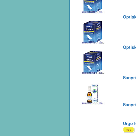
Optisk
Optisk
Sanyr
Sanyrè
Urgo I