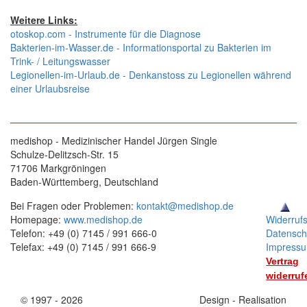
Weitere Links:
otoskop.com - Instrumente für die Diagnose
Bakterien-im-Wasser.de - Informationsportal zu Bakterien im
Trink- / Leitungswasser
Legionellen-im-Urlaub.de - Denkanstoss zu Legionellen während
einer Urlaubsreise
medishop - Medizinischer Handel Jürgen Single
Schulze-Delitzsch-Str. 15
71706 Markgröningen
Baden-Württemberg, Deutschland
Bei Fragen oder Problemen:
kontakt@medishop.de
Homepage:
www.medishop.de
Widerruf
Telefon: +49 (0) 7145 / 991 666-0
Datensch
Telefax: +49 (0) 7145 / 991 666-9
Impress
Vertrag
widerruf
© 1997 - 2026
Stand:
Design - Realisation