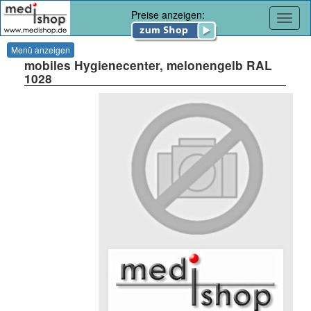
Preise anzeigen:
Navig
Menü anzeigen
mobiles Hygienecenter, melonengelb RAL
1028