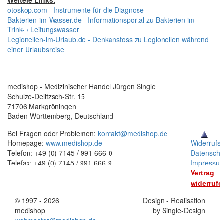
Weitere Links:
otoskop.com - Instrumente für die Diagnose
Bakterien-im-Wasser.de - Informationsportal zu Bakterien im
Trink- / Leitungswasser
Legionellen-im-Urlaub.de - Denkanstoss zu Legionellen während
einer Urlaubsreise
medishop - Medizinischer Handel Jürgen Single
Schulze-Delitzsch-Str. 15
71706 Markgröningen
Baden-Württemberg, Deutschland
Bei Fragen oder Problemen:
kontakt@medishop.de
Homepage:
www.medishop.de
Widerruf
Telefon: +49 (0) 7145 / 991 666-0
Datensch
Telefax: +49 (0) 7145 / 991 666-9
Impress
Vertrag
widerruf
© 1997 - 2026
Stand:
Design - Realisation
medishop
01.11.2025
by Single-Design