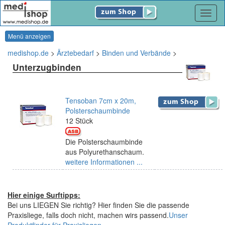
Navig
Menü anzeigen
medishop.de
>
Ärztebedarf
>
Binden und Verbände
>
Unterzugbinden
Tensoban 7cm x 20m,
Polsterschaumbinde
12 Stück
Die Polsterschaumbinde
aus Polyurethanschaum.
weitere Informationen ...
Hier einige Surftipps:
Bei uns LIEGEN Sie richtig? Hier finden Sie die passende
Praxisliege, falls doch nicht, machen wirs passend.
Unser