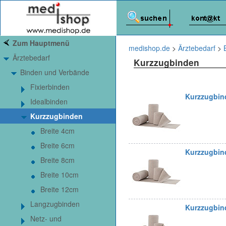
Zum Hauptmenü
medishop.de
>
Ärztebedarf
>
Ärztebedarf
Kurzzugbinden
Binden und Verbände
Fixierbinden
Kurzzugbin
Idealbinden
Kurzzugbinden
Breite 4cm
Breite 6cm
Kurzzugbin
Breite 8cm
Breite 10cm
Breite 12cm
Langzugbinden
Kurzzugbin
Netz- und