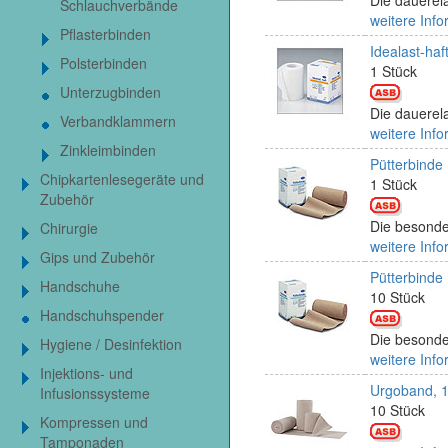
Schlauchverbände
weitere Info
Pflasterbinden
Idealast-ha
Polsterbinden
1 Stück
Unterzugbinden
Die dauerela
Verbandklammern
weitere Info
Zinkleimbinden
Pütterbinde
Chipkartenlesegeräte und
1 Stück
Zubehör
Die besonde
Chirurgie
weitere Info
Gips und Zubehör
Pütterbinde
Handschuhe
10 Stück
Handschuhspender
Die besonde
Hygiene / Desinfektion
weitere Info
Injektions- und
Urgoband, 1
Infusionssysteme
10 Stück
Kompressen und
Tamponaden