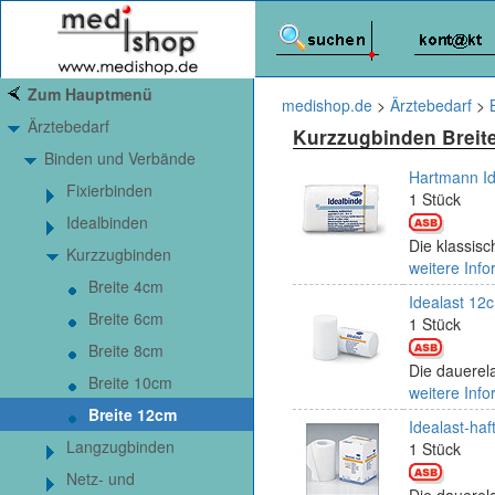
Zum Hauptmenü
medishop.de
>
Ärztebedarf
>
Ärztebedarf
Kurzzugbinden Breit
Binden und Verbände
Hartmann Id
Fixierbinden
1 Stück
Idealbinden
Die klassis
Kurzzugbinden
weitere Info
Breite 4cm
Idealast 12
Breite 6cm
1 Stück
Breite 8cm
Die dauerela
Breite 10cm
weitere Info
Breite 12cm
Idealast-ha
Langzugbinden
1 Stück
Netz- und
Die dauerela