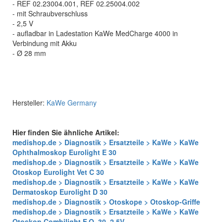
- REF 02.23004.001, REF 02.25004.002
- mit Schraubverschluss
- 2,5 V
- aufladbar in Ladestation KaWe MedCharge 4000 in
Verbindung mit Akku
- Ø 28 mm
Hersteller:
KaWe Germany
Hier finden Sie ähnliche Artikel:
medishop.de > Diagnostik > Ersatzteile > KaWe > KaWe
Ophthalmoskop Eurolight E 30
medishop.de > Diagnostik > Ersatzteile > KaWe > KaWe
Otoskop Eurolight Vet C 30
medishop.de > Diagnostik > Ersatzteile > KaWe > KaWe
Dermatoskop Eurolight D 30
medishop.de > Diagnostik > Otoskope > Otoskop-Griffe
medishop.de > Diagnostik > Ersatzteile > KaWe > KaWe
Otoskop Combilight F.O. 30, 2,5V