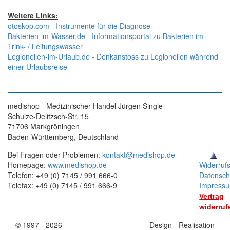
Weitere Links:
otoskop.com - Instrumente für die Diagnose
Bakterien-im-Wasser.de - Informationsportal zu Bakterien im
Trink- / Leitungswasser
Legionellen-im-Urlaub.de - Denkanstoss zu Legionellen während
einer Urlaubsreise
medishop - Medizinischer Handel Jürgen Single
Schulze-Delitzsch-Str. 15
71706 Markgröningen
Baden-Württemberg, Deutschland
Bei Fragen oder Problemen:
kontakt@medishop.de
Homepage:
www.medishop.de
Widerruf
Telefon: +49 (0) 7145 / 991 666-0
Datensch
Telefax: +49 (0) 7145 / 991 666-9
Impress
Vertrag
widerruf
© 1997 - 2026
Stand:
Design - Realisation