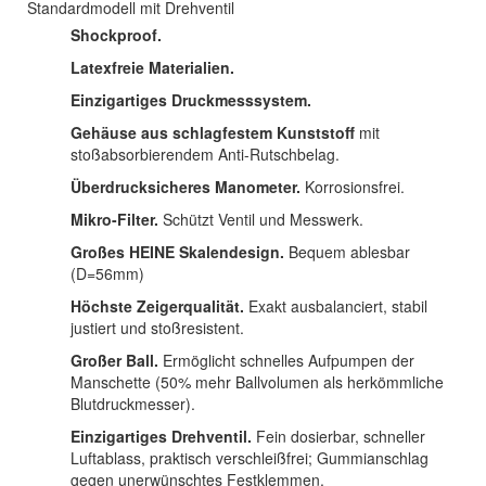
Standardmodell mit Drehventil
Shockproof.
Latexfreie Materialien.
Einzigartiges Druckmesssystem.
Gehäuse aus schlagfestem Kunststoff
mit
stoßabsorbierendem Anti-Rutschbelag.
Überdrucksicheres Manometer.
Korrosionsfrei.
Mikro-Filter.
Schützt Ventil und Messwerk.
Großes HEINE Skalendesign.
Bequem ablesbar
(D=56mm)
Höchste Zeigerqualität.
Exakt ausbalanciert, stabil
justiert und stoßresistent.
Großer Ball.
Ermöglicht schnelles Aufpumpen der
Manschette (50% mehr Ballvolumen als herkömmliche
Blutdruckmesser).
Einzigartiges Drehventil.
Fein dosierbar, schneller
Luftablass, praktisch verschleißfrei; Gummianschlag
gegen unerwünschtes Festklemmen.