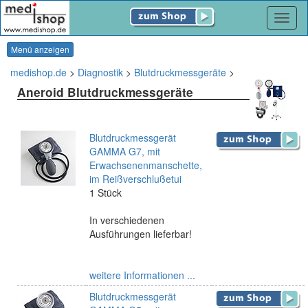
Navig
Menü anzeigen
medishop.de
>
Diagnostik
>
Blutdruckmessgeräte
>
Aneroid Blutdruckmessgeräte
Blutdruckmessgerät
GAMMA G7, mit
Erwachsenenmanschette,
im Reißverschlußetui
1 Stück
In verschiedenen
Ausführungen lieferbar!
weitere Informationen ...
Blutdruckmessgerät