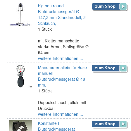
big ben round
Blutdruckmessgerät Ø
147,2 mm Standmodell, 2-
Schlauch,
1 Stück
mit Klettenmanschette
starke Arme, Stativgröße Ø
54 cm
weitere Informationen ...
Manometer allein für Boso
manuell
Blutdruckmessgerät Ø 48
mm,
1 Stück
Doppelschlauch, allein mit
Druckball
weitere Informationen ...
Konstante I
Blutdruckmessgerät