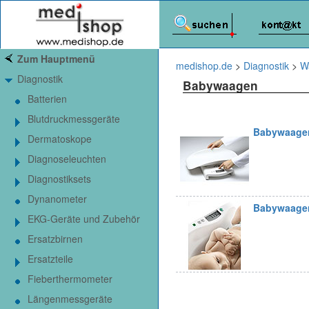
Zum Hauptmenü
medishop.de
>
Diagnostik
>
W
Diagnostik
Babywaagen
Batterien
Blutdruckmessgeräte
Babywaagen
Dermatoskope
Diagnoseleuchten
Diagnostiksets
Dynanometer
Babywaagen
EKG-Geräte und Zubehör
Ersatzbirnen
Ersatzteile
Fieberthermometer
Längenmessgeräte