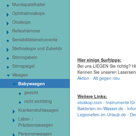
Mundspatelhalter
Ophthalmoskope
Otoskope
Reflexhämmer
Sensibilitätsinstrumente
Stethoskope und Zubehör
Stimmgabeln
Hier einige Surftipps:
Stirnspiegel
Bei uns LIEGEN Sie richtig? Hi
Kennen Sie unseren Laserser
Waagen
Aktion - Alt gegen neu
Babywaagen
geeicht
Weitere Links:
nicht eichfähig
otoskop.com - Instrumente für
Bakterien-im-Wasser.de - Infor
Krankenstuhlwaagen
Legionellen-im-Urlaub.de - De
Labor- /
Präzisionswaagen
Personenwaagen