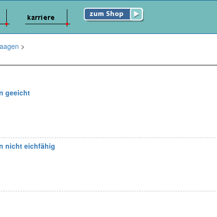
aagen
>
 geeicht
 nicht eichfähig