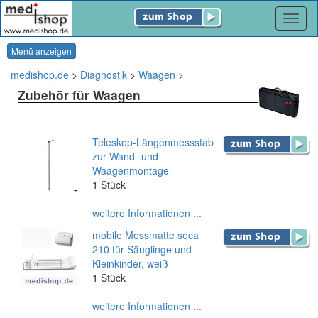
Navig
Menü anzeigen
medishop.de
>
Diagnostik
>
Waagen
>
Zubehör für Waagen
Teleskop-Längenmessstab
zur Wand- und
Waagenmontage
1 Stück
weitere Informationen ...
mobile Messmatte seca
210 für Säuglinge und
Kleinkinder, weiß
1 Stück
weitere Informationen ...