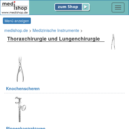
Navig
Menü anzeigen
medishop.de
>
Medizinische Instrumente
>
Thoraxchirurgie und Lungenchirurgie
Knochenscheren
Rippenkontraktoren